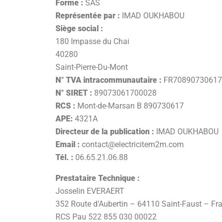
Forme :
SAS
Représentée par :
IMAD OUKHABOU
Siège social :
180 Impasse du Chai
40280
Saint-Pierre-Du-Mont
N° TVA intracommunautaire :
FR70890730617
N° SIRET :
89073061700028
RCS :
Mont-de-Marsan B 890730617
APE:
4321A
Directeur de la publication :
IMAD OUKHABOU
Email :
contact@electricitem2m.com
Tél. :
06.65.21.06.88
Prestataire Technique :
Josselin EVERAERT
352 Route d’Aubertin – 64110 Saint-Faust – Fr
RCS Pau
522 855 030 00022