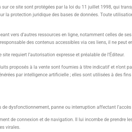
r ce site sont protégées par la loi du 11 juillet 1998, qui transp
ur la protection juridique des bases de données. Toute utilisat
igeant vers d’autres ressources en ligne, notamment celles de ses p
 responsable des contenus accessibles via ces liens, il ne peut en 
 site requiert l’autorisation expresse et préalable de l’Éditeur.
duits proposés à la vente sont fournies à titre indicatif et n’ont p
érées par intelligence artificielle ; elles sont utilisées à des fin
s de dysfonctionnement, panne ou interruption affectant l’accès a
ement de connexion et de navigation. Il lui incombe de prendre l
s virales.