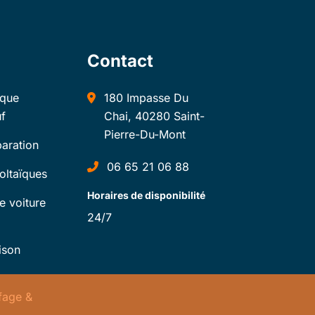
Contact
ique
180 Impasse Du
f
Chai, 40280 Saint-
Pierre-Du-Mont
aration
06 65 21 06 88
oltaïques
Horaires de disponibilité
e voiture
24/7
ison
ffage &